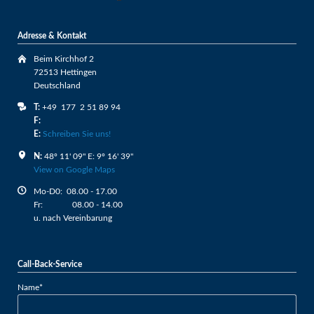
Adresse & Kontakt
Beim Kirchhof 2
72513 Hettingen
Deutschland
T:
+49 177 2 51 89 94
F:
E:
Schreiben Sie uns!
N:
48º 11' 09" E: 9º 16' 39"
View on Google Maps
Mo-D0: 08.00 - 17.00
Fr: 08.00 - 14.00
u. nach Vereinbarung
Call-Back-Service
Pflichtfeld
Name
*