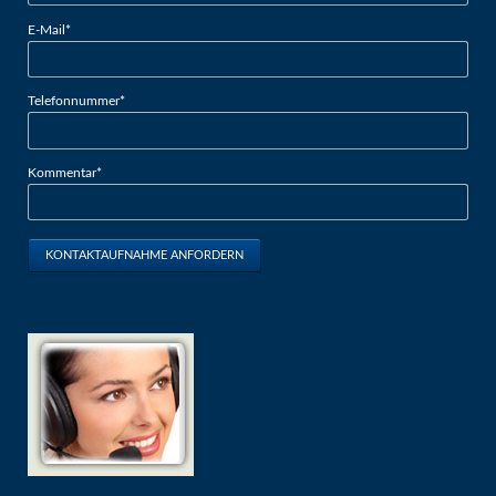
Pflichtfeld
E-Mail
*
Pflichtfeld
Telefonnummer
*
Pflichtfeld
Kommentar
*
KONTAKTAUFNAHME ANFORDERN